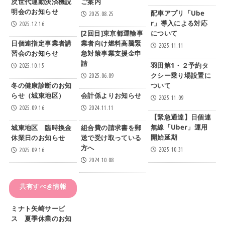
次世代連動決済機説
ご案内
明会のお知らせ
配車アプリ「Ube
2025.08.25
r」導入による対応
2025.12.16
について
[2回目]東京都運輸事
日個連指定事業者講
業者向け燃料高騰緊
2025.11.11
習会のお知らせ
急対策事業支援金申
請
羽田第1・２予約タ
2025.10.15
クシー乗り場設置に
2025.06.09
ついて
冬の健康診断のお知
らせ（城東地区）
会計係よりお知らせ
2025.11.09
2025.09.16
2024.11.11
【緊急通達】日個連
無線「Uber」運用
城東地区 臨時換金
組合費の請求書を郵
開始延期
休業日のお知らせ
送で受け取っている
方へ
2025.10.31
2025.09.16
2024.10.08
共有すべき情報
ミナト矢崎サービ
ス 夏季休業のお知