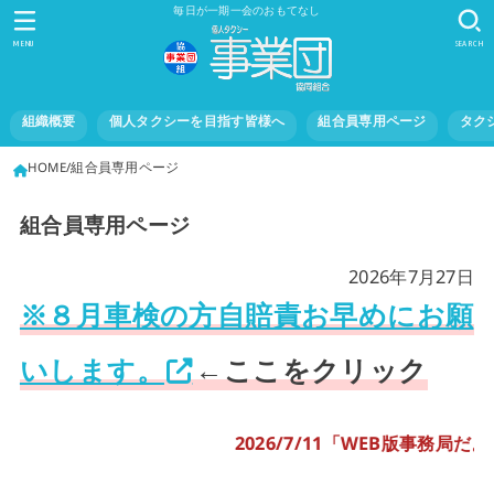
毎日が一期一会のおもてなし
MENU
SEARCH
組織概要
個人タクシーを目指す皆様へ
組合員専用ページ
タク
HOME
組合員専用ページ
組合員専用ページ
2026年7月27日
※８月車検の方自賠責お早めにお願
いします。
←ここをクリック
2026/7/11「WEB版事務