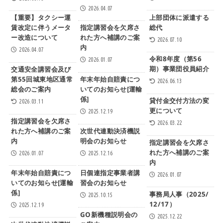
2026.04.07
上部団体に派遣する
【重要】タクシー運
総代
賃改定に伴うメータ
指定講習会を欠席さ
ー改造について
れた方へ補講のご案
2026.07.10
内
2026.04.07
令和8年度（第56
2026.01.07
期）事業団役員紹介
交通安全講習会及び
第55回城東地区通常
年末年始自賠責につ
2026.06.13
総会のご案内
いてのお知らせ[運輸
係]
貸付金交付方法の変
2026.03.11
更について
2025.12.19
指定講習会を欠席さ
2026.03.22
れた方へ補講のご案
次世代連動決済機説
内
明会のお知らせ
指定講習会を欠席さ
れた方へ補講のご案
2026.01.07
2025.12.16
内
年末年始自賠責につ
日個連指定事業者講
2026.01.07
いてのお知らせ[運輸
習会のお知らせ
係]
事務局人事（2025/
2025.10.15
12/17）
2025.12.19
GO新機種説明会の
2025.12.22