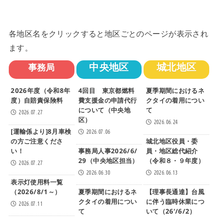
各地区名をクリックすると地区ごとのページが表示され
ます。
中央地区
城北地区
事務局
2026年度（令和8年
4回目 東京都燃料
夏季期間におけるネ
度）自賠責保険料
費支援金の申請代行
クタイの着用につい
について（中央地
て
2026.07.27
区）
2026.06.24
[運輸係より]8月車検
2026.07.06
の方ご注意くださ
城北地区役員・委
い！
事務局人事2026/6/
員・地区総代紹介
29（中央地区担当）
（令和８・９年度）
2026.07.27
2026.06.30
2026.06.13
表示灯使用料一覧
（2026/8/1～）
夏季期間におけるネ
【理事長通達】台風
クタイの着用につい
に伴う臨時休業につ
2026.07.11
て
いて（26’/6/2）