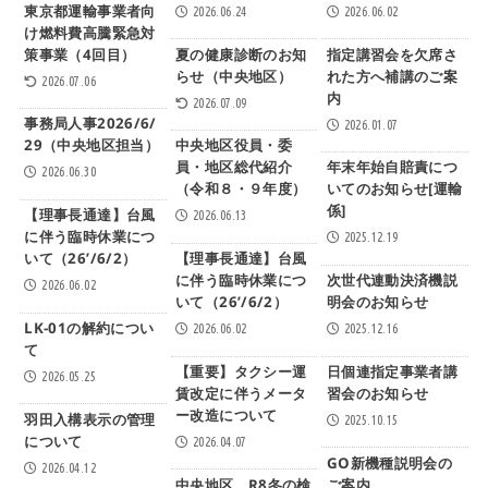
東京都運輸事業者向
2026.06.24
2026.06.02
け燃料費高騰緊急対
策事業（4回目）
夏の健康診断のお知
指定講習会を欠席さ
らせ（中央地区）
れた方へ補講のご案
2026.07.06
内
2026.07.09
事務局人事2026/6/
2026.01.07
29（中央地区担当）
中央地区役員・委
員・地区総代紹介
年末年始自賠責につ
2026.06.30
（令和８・９年度）
いてのお知らせ[運輸
係]
【理事長通達】台風
2026.06.13
に伴う臨時休業につ
2025.12.19
いて（26’/6/2）
【理事長通達】台風
に伴う臨時休業につ
次世代連動決済機説
2026.06.02
いて（26’/6/2）
明会のお知らせ
LK-01の解約につい
2026.06.02
2025.12.16
て
【重要】タクシー運
日個連指定事業者講
2026.05.25
賃改定に伴うメータ
習会のお知らせ
ー改造について
羽田入構表示の管理
2025.10.15
について
2026.04.07
GO新機種説明会の
2026.04.12