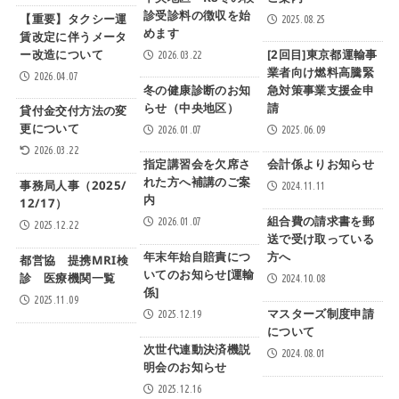
中央地区 R8冬の検
ご案内
診受診料の徴収を始
【重要】タクシー運
2025.08.25
めます
賃改定に伴うメータ
ー改造について
[2回目]東京都運輸事
2026.03.22
業者向け燃料高騰緊
2026.04.07
冬の健康診断のお知
急対策事業支援金申
らせ（中央地区）
請
貸付金交付方法の変
更について
2026.01.07
2025.06.09
2026.03.22
指定講習会を欠席さ
会計係よりお知らせ
れた方へ補講のご案
事務局人事（2025/
2024.11.11
内
12/17）
組合費の請求書を郵
2026.01.07
2025.12.22
送で受け取っている
年末年始自賠責につ
方へ
都営協 提携MRI検
いてのお知らせ[運輸
診 医療機関一覧
2024.10.08
係]
2025.11.09
マスターズ制度申請
2025.12.19
について
次世代連動決済機説
2024.08.01
明会のお知らせ
2025.12.16