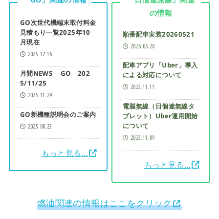
「GO」関連の情報
「日個連無線」関連
の情報
GO次世代機端末取付料金
見積もり一覧2025年10
順番配車実装20260521
月現在
2026.06.28
2025.12.16
配車アプリ「Uber」導入
月間NEWS GO 202
による対応について
5/11/25
2025.11.11
2025.11.29
電脳無線（日個連無線タ
GO新機種説明会のご案内
ブレット）Uber運用開始
について
2025.08.25
2025.11.09
もっと見る…
もっと見る…
燃油関連の情報はここをクリック