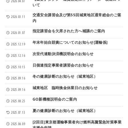
【重要】タクシー運賃改定に伴うメーター改造につ
2026.04.07
いて
交通安全講習会及び第55回城東地区通常総会のご案
2026.03.11
内
指定講習会を欠席された方へ補講のご案内
2026.01.07
年末年始自賠責についてのお知らせ[運輸係]
2025.12.19
次世代連動決済機説明会のお知らせ
2025.12.16
日個連指定事業者講習会のお知らせ
2025.10.15
冬の健康診断のお知らせ（城東地区）
2025.09.16
城東地区 臨時換金休業日のお知らせ
2025.09.16
GO新機種説明会のご案内
2025.08.25
夏の健康診断のお知らせ（城東地区）
2025.07.15
[2回目]東京都運輸事業者向け燃料高騰緊急対策事業
2025.06.09