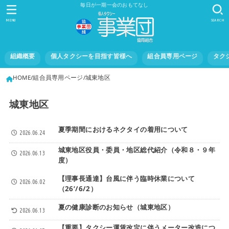
毎日が一期一会のおもてなし
MENU
SEARCH
組織概要
個人タクシーを目指す皆様へ
組合員専用ページ
タク
HOME
組合員専用ページ
城東地区
城東地区
夏季期間におけるネクタイの着用について
2026.06.24
城東地区役員・委員・地区総代紹介（令和８・９年
2026.06.13
度）
【理事長通達】台風に伴う臨時休業について
2026.06.02
（26’/6/2）
夏の健康診断のお知らせ（城東地区）
2026.06.13