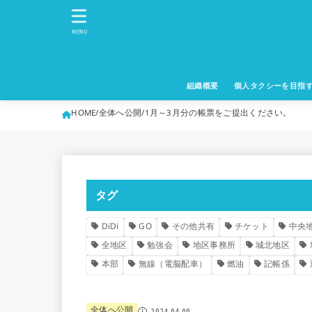
MENU
組織概要
個人タクシーを目指
HOME
全体へ公開
1月～3月分の帳票をご提出ください。
タグ
DiDi
GO
その他共有
チケット
中央
全地区
勉強会
地区事務所
城北地区
本部
無線（電脳配車）
燃油
記帳係
全体へ公開
2024.04.09