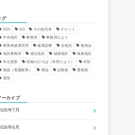
タグ
DiDi
GO
その他共有
チケット
中央地区
事務局
事務局だより
事業者健康管理
健康診断
全地区
勉強会
地区事務所
城北地区
城南地区
城東地区
年次更新
情報のひろば（本部だより）
本部
無線（電脳配車）
燃油
記帳係
運輸係
選挙
アーカイブ
2026年7月
2026年6月