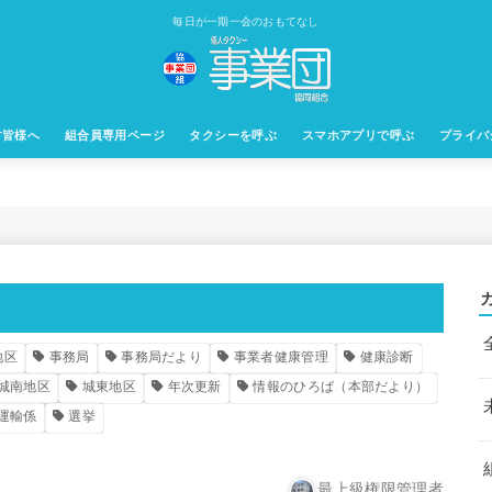
毎日が一期一会のおもてなし
す皆様へ
組合員専用ページ
タクシーを呼ぶ
スマホアプリで呼ぶ
プライバ
地区
事務局
事務局だより
事業者健康管理
健康診断
城南地区
城東地区
年次更新
情報のひろば（本部だより）
運輸係
選挙