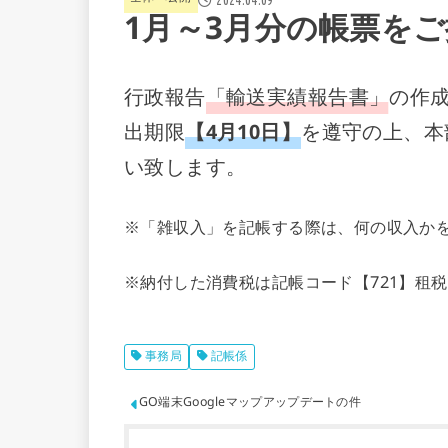
1月～3月分の帳票を
行政報告
「輸送実績報告書」
の作
出期限
【4月10日】
を遵守の上、本
い致します。
※「雑収入」を記帳する際は、何の収入か
※納付した消費税は記帳コード【721】租
事務局
記帳係
GO端末Googleマップアップデートの件