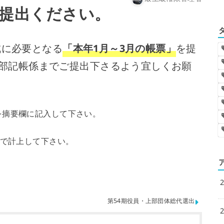
最上級権限管理者
ご提出ください。
成に必要となる
「本年1月～3月の帳票」
を提
部記帳係までご提出下さるよう宜しくお願
を摘要欄に記入して下さい。
税で計上して下さい。
第54期役員・上部団体総代選出