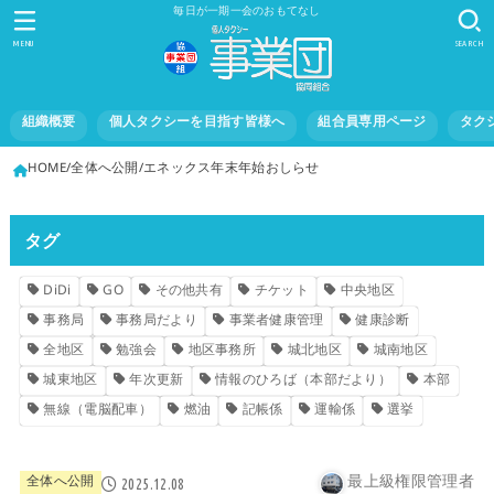
毎日が一期一会のおもてなし
MENU
SEARCH
組織概要
個人タクシーを目指す皆様へ
組合員専用ページ
タク
HOME
全体へ公開
エネックス年末年始おしらせ
タグ
DiDi
GO
その他共有
チケット
中央地区
事務局
事務局だより
事業者健康管理
健康診断
全地区
勉強会
地区事務所
城北地区
城南地区
城東地区
年次更新
情報のひろば（本部だより）
本部
無線（電脳配車）
燃油
記帳係
運輸係
選挙
最上級権限管理者
全体へ公開
2025.12.08