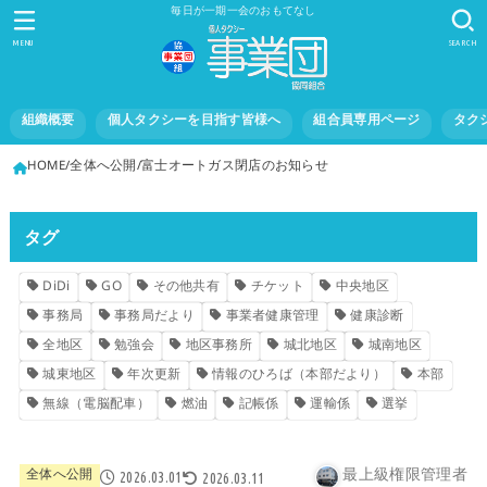
毎日が一期一会のおもてなし
MENU
SEARCH
組織概要
個人タクシーを目指す皆様へ
組合員専用ページ
タク
HOME
全体へ公開
富士オートガス閉店のお知らせ
タグ
DiDi
GO
その他共有
チケット
中央地区
事務局
事務局だより
事業者健康管理
健康診断
全地区
勉強会
地区事務所
城北地区
城南地区
城東地区
年次更新
情報のひろば（本部だより）
本部
無線（電脳配車）
燃油
記帳係
運輸係
選挙
最上級権限管理者
全体へ公開
2026.03.01
2026.03.11