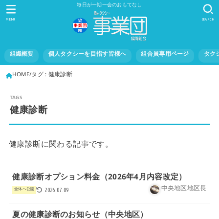
毎日が一期一会のおもてなし
MENU
SEARCH
組織概要
個人タクシーを目指す皆様へ
組合員専用ページ
タク
HOME
タグ : 健康診断
健康診断
健康診断に関わる記事です。
健康診断オプション料金（2026年4月内容改定）
中央地区地区長
全体へ公開
2026.07.09
夏の健康診断のお知らせ（中央地区）