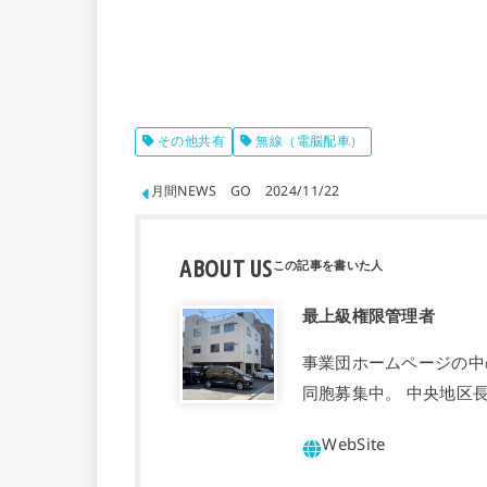
その他共有
無線（電脳配車）
月間NEWS GO 2024/11/22
ABOUT US
最上級権限管理者
事業団ホームページの中
同胞募集中。 中央地区