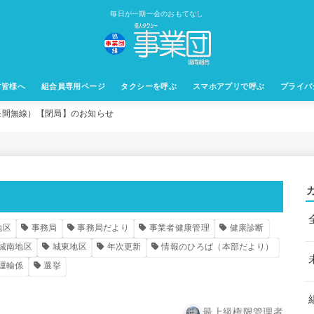
毎日が一期一会のおもてなし
す皆様へ
組合員専用ページ
タクシーを呼ぶ
スマホアプリで呼ぶ
プライバ
昼間無線）【閉局】のお知らせ
地区
事務局
事務局だより
事業者健康管理
健康診断
城南地区
城東地区
年次更新
情報のひろば（本部だより）
運輸係
選挙