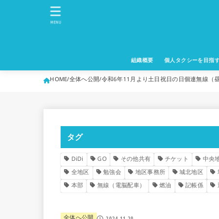
MENU
組織概要
個人タクシーを目指
HOME
全体へ公開
令和6年11月より土日祝日の日個連無線（
タグ
DiDi
GO
その他共有
チケット
中央
全地区
勉強会
地区事務所
城北地区
本部
無線（電脳配車）
燃油
記帳係
全体へ公開
2024.11.29