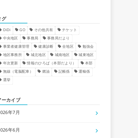
タグ
DiDi
GO
その他共有
チケット
中央地区
事務局
事務局だより
事業者健康管理
健康診断
全地区
勉強会
地区事務所
城北地区
城南地区
城東地区
年次更新
情報のひろば（本部だより）
本部
無線（電脳配車）
燃油
記帳係
運輸係
選挙
アーカイブ
2026年7月
2026年6月