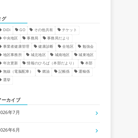
タグ
DiDi
GO
その他共有
チケット
中央地区
事務局
事務局だより
事業者健康管理
健康診断
全地区
勉強会
地区事務所
城北地区
城南地区
城東地区
年次更新
情報のひろば（本部だより）
本部
無線（電脳配車）
燃油
記帳係
運輸係
選挙
アーカイブ
2026年7月
2026年6月