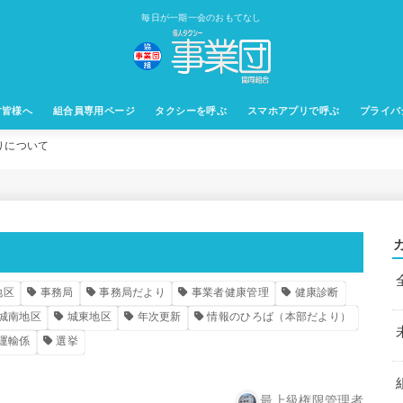
毎日が一期一会のおもてなし
す皆様へ
組合員専用ページ
タクシーを呼ぶ
スマホアプリで呼ぶ
プライバ
りについて
地区
事務局
事務局だより
事業者健康管理
健康診断
城南地区
城東地区
年次更新
情報のひろば（本部だより）
運輸係
選挙