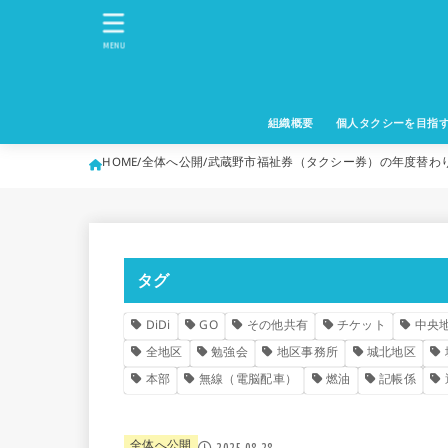
MENU
組織概要
個人タクシーを目指
HOME
全体へ公開
武蔵野市福祉券（タクシー券）の年度替わ
タグ
DiDi
GO
その他共有
チケット
中央
全地区
勉強会
地区事務所
城北地区
本部
無線（電脳配車）
燃油
記帳係
全体へ公開
2025.08.28