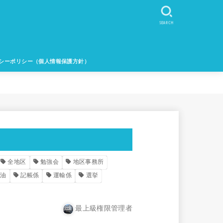
SEARCH
シーポリシー（個人情報保護方針）
全地区
勉強会
地区事務所
燃油
記帳係
運輸係
選挙
最上級権限管理者