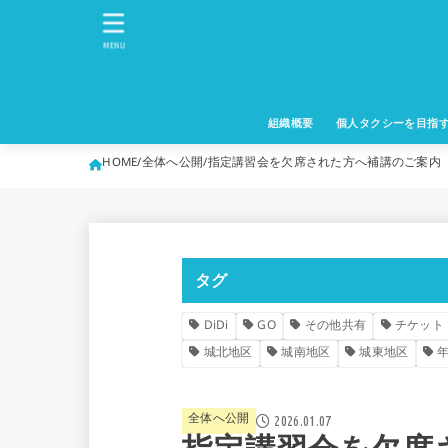
MENU
組織概要
個人タクシーを目指
HOME
全体へ公開
指定講習会を欠席された方へ補講のご案内
タグ
DiDi
GO
その他共有
チケット
城北地区
城南地区
城東地区
全体へ公開
2026.01.07