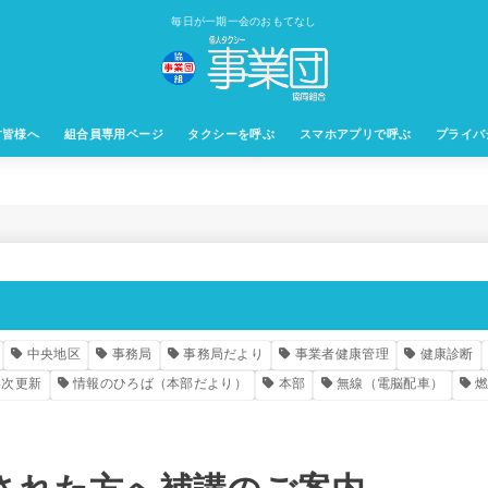
毎日が一期一会のおもてなし
す皆様へ
組合員専用ページ
タクシーを呼ぶ
スマホアプリで呼ぶ
プライバ
中央地区
事務局
事務局だより
事業者健康管理
健康診断
年次更新
情報のひろば（本部だより）
本部
無線（電脳配車）