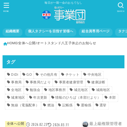
毎日が一期一会のおもてなし
MENU
SEARCH
組織概要
個人タクシーを目指す皆様へ
組合員専用ページ
タク
HOME
全体へ公開
オートスタンド八王子休止のお知らせ
タグ
DiDi
GO
その他共有
チケット
中央地区
事務局
事務局だより
事業者健康管理
健康診断
全地区
勉強会
地区事務所
城北地区
城南地区
城東地区
年次更新
情報のひろば（本部だより）
本部
無線（電脳配車）
燃油
記帳係
運輸係
選挙
最上級権限管理者
全体へ公開
2026.02.23
2026.03.11