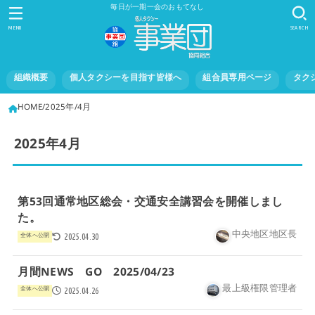
毎日が一期一会のおもてなし
MENU
SEARCH
組織概要
個人タクシーを目指す皆様へ
組合員専用ページ
タク
HOME
2025年
4月
2025年4月
第53回通常地区総会・交通安全講習会を開催しまし
た。
中央地区地区長
全体へ公開
2025.04.30
月間NEWS GO 2025/04/23
最上級権限管理者
全体へ公開
2025.04.26