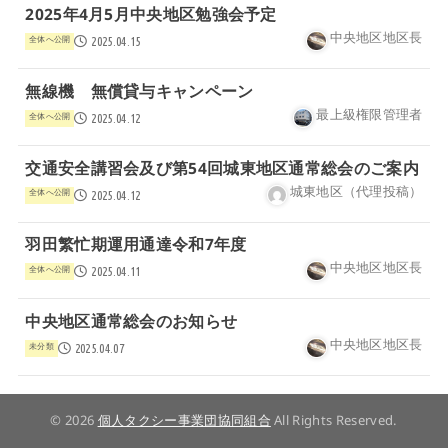
2025年4月5月中央地区勉強会予定
中央地区地区長
全体へ公開
2025.04.15
無線機 無償貸与キャンペーン
最上級権限管理者
全体へ公開
2025.04.12
交通安全講習会及び第54回城東地区通常総会のご案内
城東地区（代理投稿）
全体へ公開
2025.04.12
羽田繁忙期運用通達令和7年度
中央地区地区長
全体へ公開
2025.04.11
中央地区通常総会のお知らせ
中央地区地区長
未分類
2025.04.07
© 2026
個人タクシー事業団協同組合
All Rights Reserved.