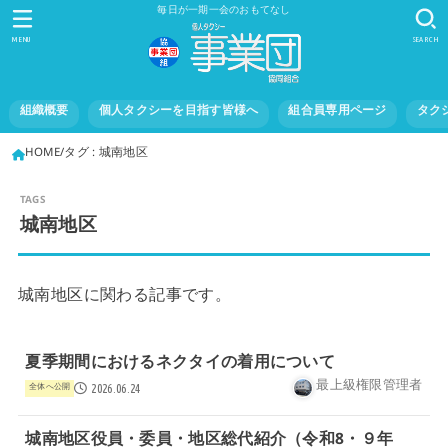
毎日が一期一会のおもてなし
MENU
SEARCH
組織概要
個人タクシーを目指す皆様へ
組合員専用ページ
タク
HOME
タグ : 城南地区
城南地区
城南地区に関わる記事です。
夏季期間におけるネクタイの着用について
最上級権限管理者
全体へ公開
2026.06.24
城南地区役員・委員・地区総代紹介（令和8・９年