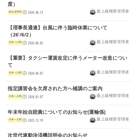
度）
最上級権限管理者
組合員専用
2026.06.13
【理事長通達】台風に伴う臨時休業について
（26’/6/2）
最上級権限管理者
全体へ公開
2026.06.02
【重要】タクシー運賃改定に伴うメーター改造につい
て
最上級権限管理者
全体へ公開
2026.04.07
指定講習会を欠席された方へ補講のご案内
最上級権限管理者
全体へ公開
2026.01.07
年末年始自賠責についてのお知らせ[運輸係]
最上級権限管理者
全体へ公開
2025.12.19
次世代連動決済機説明会のお知らせ