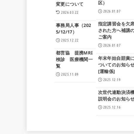
区）
変更について
2026.01.07
2026.03.22
指定講習会を欠
事務局人事（202
された方へ補講
5/12/17）
ご案内
2025.12.22
2026.01.07
都営協 提携MRI
年末年始自賠責
検診 医療機関一
ついてのお知ら
覧
[運輸係]
2025.11.09
2025.12.19
次世代連動決済
説明会のお知ら
2025.12.16