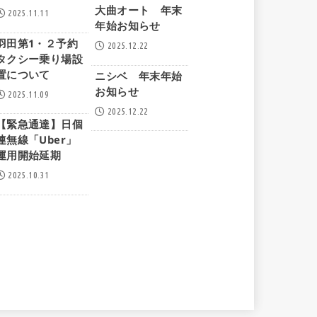
大曲オート 年末
2025.11.11
年始お知らせ
羽田第1・２予約
2025.12.22
タクシー乗り場設
置について
ニシベ 年末年始
お知らせ
2025.11.09
2025.12.22
【緊急通達】日個
連無線「Uber」
運用開始延期
2025.10.31