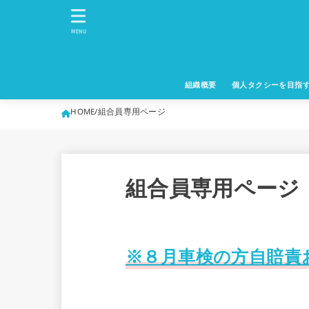
MENU
組織概要
個人タクシーを目指
HOME
組合員専用ページ
組合員専用ページ
※８月車検の方自賠責