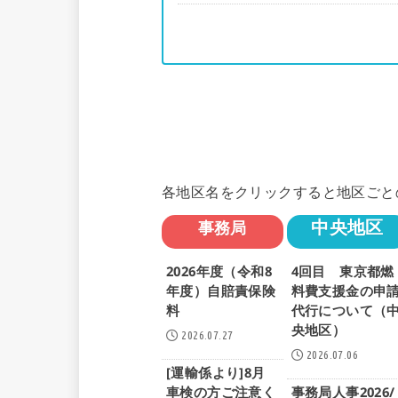
各地区名をクリックすると地区ごと
中央地区
事務局
2026年度（令和8
4回目 東京都燃
年度）自賠責保険
料費支援金の申
料
代行について（
央地区）
2026.07.27
2026.07.06
[運輸係より]8月
車検の方ご注意く
事務局人事2026/