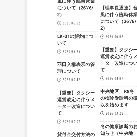
風に伴う臨時休業
について（26’/6/
【理事長通達】
2）
風に伴う臨時休
について（26’/6/
2026.06.02
2）
LK-01の解約につ
2026.06.02
いて
【重要】タクシ
2026.05.25
運賃改定に伴う
ーター改造につ
羽田入構表示の管
て
理について
2026.04.07
2026.04.12
中央地区 R8冬
【重要】タクシー
の検診受診料の
運賃改定に伴うメ
収を始めます
ーター改造につい
て
2026.03.22
2026.04.07
冬の健康診断の
知らせ（中央地
貸付金交付方法の