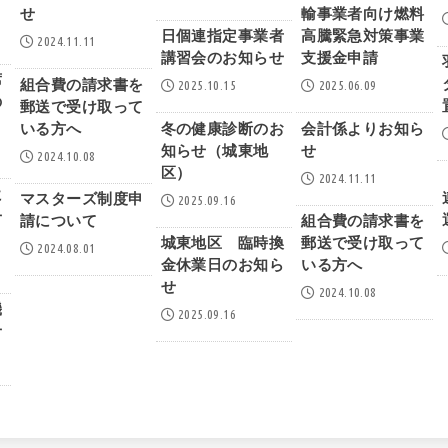
せ
輸事業者向け燃料
日個連指定事業者
高騰緊急対策事業
2024.11.11
講習会のお知らせ
支援金申請
席
組合費の請求書を
2025.10.15
2025.06.09
の
郵送で受け取って
いる方へ
冬の健康診断のお
会計係よりお知ら
知らせ（城東地
せ
2024.10.08
区）
2024.11.11
に
マスターズ制度申
2025.09.16
せ
請について
組合費の請求書を
城東地区 臨時換
郵送で受け取って
2024.08.01
金休業日のお知ら
いる方へ
せ
2024.10.08
機
2025.09.16
せ