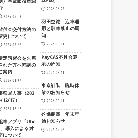
26/06）
期）事業団役員紹
介
2026.06.28
2026.06.13
羽田空港 迎車運
用と駐車禁止の周
貸付金交付方法の
知
変更について
2026.03.11
2026.03.22
PayCAS不具合表
指定講習会を欠席
示の周知
された方へ補講の
ご案内
2026.03.11
2026.01.07
東京計装 臨時休
業のお知らせ
事務局人事（202
5/12/17）
2026.03.11
2025.12.22
盈進商事 年末年
始お知らせ
配車アプリ「Ube
r」導入による対
2025.12.22
応について