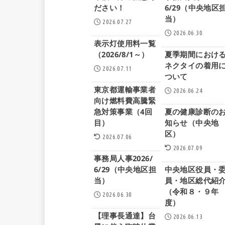
ださい！
6/29（中央地区
当）
2026.07.27
2026.06.30
表示灯使用料一覧
（2026/8/1～）
夏季期間におけ
ネクタイの着用
2026.07.11
ついて
東京都運輸事業者
2026.06.24
向け燃料費高騰緊
急対策事業（4回
夏の健康診断の
目）
知らせ（中央地
区）
2026.07.06
2026.07.09
事務局人事2026/
6/29（中央地区担
中央地区役員・
当）
員・地区総代紹
（令和８・９年
2026.06.30
度）
【理事長通達】台
2026.06.13