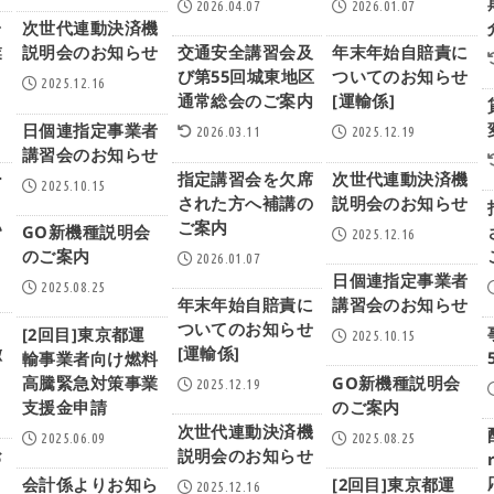
2026.04.07
2026.01.07
台
次世代連動決済機
業
説明会のお知らせ
交通安全講習会及
年末年始自賠責に
び第55回城東地区
ついてのお知らせ
2025.12.16
通常総会のご案内
[運輸係]
日個連指定事業者
2026.03.11
2025.12.19
講習会のお知らせ
ー
指定講習会を欠席
次世代連動決済機
2025.10.15
メ
された方へ補講の
説明会のお知らせ
い
ご案内
GO新機種説明会
2025.12.16
のご案内
2026.01.07
日個連指定事業者
2025.08.25
年末年始自賠責に
講習会のお知らせ
ついてのお知らせ
[2回目]東京都運
2025.10.15
徴
[運輸係]
輸事業者向け燃料
高騰緊急対策事業
GO新機種説明会
2025.12.19
支援金申請
のご案内
次世代連動決済機
2025.06.09
2025.08.25
お
説明会のお知らせ
会計係よりお知ら
[2回目]東京都運
2025.12.16