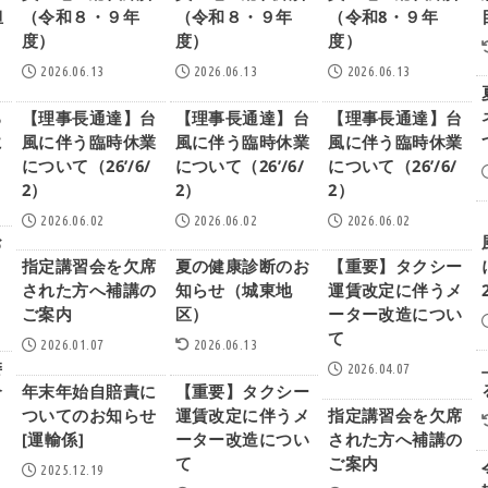
担
（令和８・９年
（令和８・９年
（令和8・９年
度）
度）
度）
2026.06.13
2026.06.13
2026.06.13
る
【理事長通達】台
【理事長通達】台
【理事長通達】台
に
風に伴う臨時休業
風に伴う臨時休業
風に伴う臨時休業
について（26’/6/
について（26’/6/
について（26’/6/
2）
2）
2）
2026.06.02
2026.06.02
2026.06.02
お
指定講習会を欠席
夏の健康診断のお
【重要】タクシー
された方へ補講の
知らせ（城東地
運賃改定に伴うメ
ご案内
区）
ーター改造につい
て
2026.01.07
2026.06.13
委
2026.04.07
介
年末年始自賠責に
【重要】タクシー
ついてのお知らせ
運賃改定に伴うメ
指定講習会を欠席
[運輸係]
ーター改造につい
された方へ補講の
て
ご案内
2025.12.19