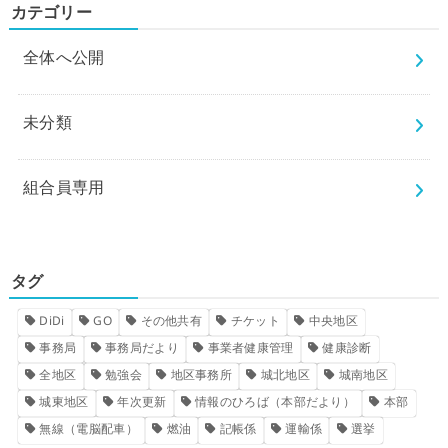
カテゴリー
全体へ公開
未分類
組合員専用
タグ
DiDi
GO
その他共有
チケット
中央地区
事務局
事務局だより
事業者健康管理
健康診断
全地区
勉強会
地区事務所
城北地区
城南地区
城東地区
年次更新
情報のひろば（本部だより）
本部
無線（電脳配車）
燃油
記帳係
運輸係
選挙