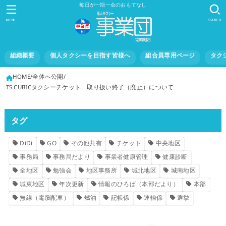
毎日が一期一会のおもてなし
MENU
SEARCH
組織概要
個人タクシーを目指す皆様へ
組合員専用ページ
タク
HOME
全体へ公開
TS CUBICタクシーチケット 取り扱い終了（廃止）について
タグ
DiDi
GO
その他共有
チケット
中央地区
事務局
事務局だより
事業者健康管理
健康診断
全地区
勉強会
地区事務所
城北地区
城南地区
城東地区
年次更新
情報のひろば（本部だより）
本部
無線（電脳配車）
燃油
記帳係
運輸係
選挙