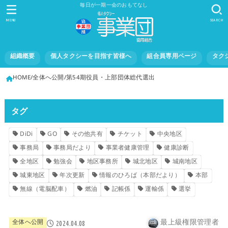
毎日が一期一会のおもてなし
MENU
SEARCH
組織概要
個人タクシーを目指す皆様へ
組合員専用ページ
タク
HOME
全体へ公開
第54期役員・上部団体総代選出
タグ
DiDi
GO
その他共有
チケット
中央地区
事務局
事務局だより
事業者健康管理
健康診断
全地区
勉強会
地区事務所
城北地区
城南地区
城東地区
年次更新
情報のひろば（本部だより）
本部
無線（電脳配車）
燃油
記帳係
運輸係
選挙
最上級権限管理者
全体へ公開
2024.04.08