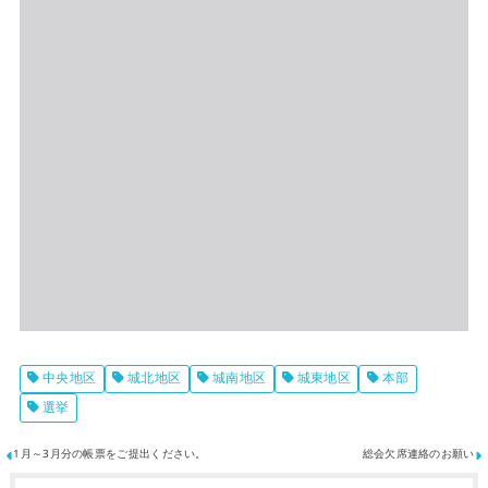
中央地区
城北地区
城南地区
城東地区
本部
選挙
1月～3月分の帳票をご提出ください。
総会欠席連絡のお願い