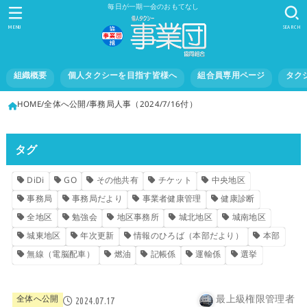
毎日が一期一会のおもてなし
MENU
SEARCH
組織概要
個人タクシーを目指す皆様へ
組合員専用ページ
タク
HOME
全体へ公開
事務局人事（2024/7/16付）
タグ
DiDi
GO
その他共有
チケット
中央地区
事務局
事務局だより
事業者健康管理
健康診断
全地区
勉強会
地区事務所
城北地区
城南地区
城東地区
年次更新
情報のひろば（本部だより）
本部
無線（電脳配車）
燃油
記帳係
運輸係
選挙
最上級権限管理者
全体へ公開
2024.07.17