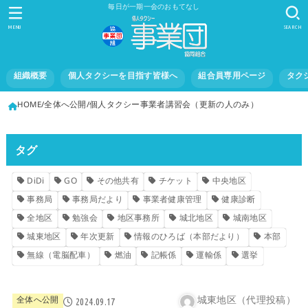
毎日が一期一会のおもてなし
MENU
SEARCH
組織概要
個人タクシーを目指す皆様へ
組合員専用ページ
タク
HOME
全体へ公開
個人タクシー事業者講習会（更新の人のみ）
タグ
DiDi
GO
その他共有
チケット
中央地区
事務局
事務局だより
事業者健康管理
健康診断
全地区
勉強会
地区事務所
城北地区
城南地区
城東地区
年次更新
情報のひろば（本部だより）
本部
無線（電脳配車）
燃油
記帳係
運輸係
選挙
城東地区（代理投稿）
全体へ公開
2024.09.17