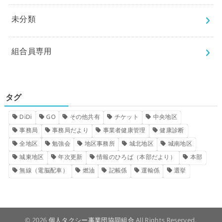
未分類
組合員専用
タグ
DiDi
GO
その他共有
チケット
中央地区
事務局
事務局だより
事業者健康管理
健康診断
全地区
勉強会
地区事務所
城北地区
城南地区
城東地区
年次更新
情報のひろば（本部だより）
本部
無線（電脳配車）
燃油
記帳係
運輸係
選挙
© 2026
個人タクシー事業団協同組合
All Rights Reserved.