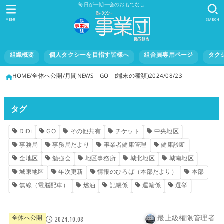
毎日が一期一会のおもてなし
MENU
SEARCH
組織概要
個人タクシーを目指す皆様へ
組合員専用ページ
タク
HOME
全体へ公開
月間NEWS GO (端末の種類)2024/08/23
タグ
DiDi
GO
その他共有
チケット
中央地区
事務局
事務局だより
事業者健康管理
健康診断
全地区
勉強会
地区事務所
城北地区
城南地区
城東地区
年次更新
情報のひろば（本部だより）
本部
無線（電脳配車）
燃油
記帳係
運輸係
選挙
最上級権限管理者
全体へ公開
2024.10.08