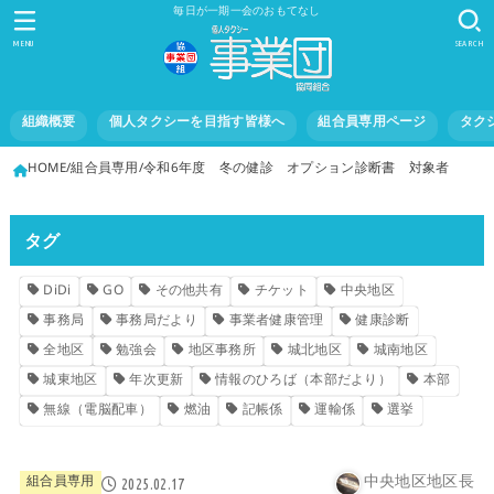
毎日が一期一会のおもてなし
MENU
SEARCH
組織概要
個人タクシーを目指す皆様へ
組合員専用ページ
タク
HOME
組合員専用
令和6年度 冬の健診 オプション診断書 対象者
タグ
DiDi
GO
その他共有
チケット
中央地区
事務局
事務局だより
事業者健康管理
健康診断
全地区
勉強会
地区事務所
城北地区
城南地区
城東地区
年次更新
情報のひろば（本部だより）
本部
無線（電脳配車）
燃油
記帳係
運輸係
選挙
中央地区地区長
組合員専用
2025.02.17