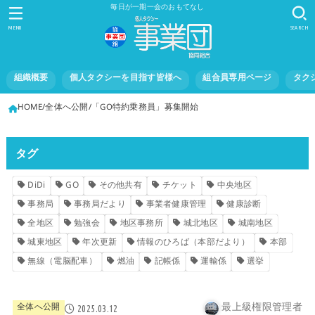
毎日が一期一会のおもてなし
MENU
SEARCH
組織概要
個人タクシーを目指す皆様へ
組合員専用ページ
タク
HOME
全体へ公開
「GO特約乗務員」募集開始
タグ
DiDi
GO
その他共有
チケット
中央地区
事務局
事務局だより
事業者健康管理
健康診断
全地区
勉強会
地区事務所
城北地区
城南地区
城東地区
年次更新
情報のひろば（本部だより）
本部
無線（電脳配車）
燃油
記帳係
運輸係
選挙
最上級権限管理者
全体へ公開
2025.03.12