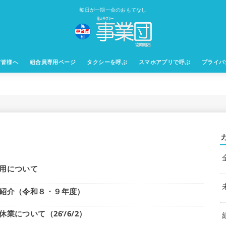
毎日が一期一会のおもてなし
す皆様へ
組合員専用ページ
タクシーを呼ぶ
スマホアプリで呼ぶ
プライバ
用について
紹介（令和８・９年度）
について（26’/6/2）