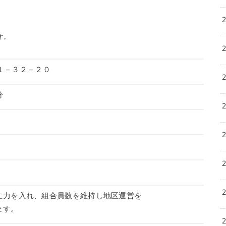
す。
園１－３２－２０
分
）
に力を入れ、組合員数を維持し地区運営を
ます。