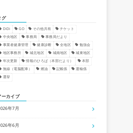
タグ
DiDi
GO
その他共有
チケット
中央地区
事務局
事務局だより
事業者健康管理
健康診断
全地区
勉強会
地区事務所
城北地区
城南地区
城東地区
年次更新
情報のひろば（本部だより）
本部
無線（電脳配車）
燃油
記帳係
運輸係
選挙
アーカイブ
2026年7月
2026年6月