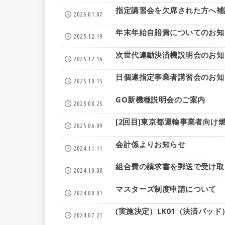
指定講習会を欠席された方へ補
2026.01.07
年末年始自賠責についてのお知ら
2025.12.19
次世代連動決済機説明会のお知
2025.12.16
日個連指定事業者講習会のお知
2025.10.15
GO新機種説明会のご案内
2025.08.25
[2回目]東京都運輸事業者向
2025.06.09
会計係よりお知らせ
2024.11.11
組合費の請求書を郵送で受け取
2024.10.08
マスターズ制度申請について
2024.08.01
(実施決定）LK01（決済パッ
2024.07.21